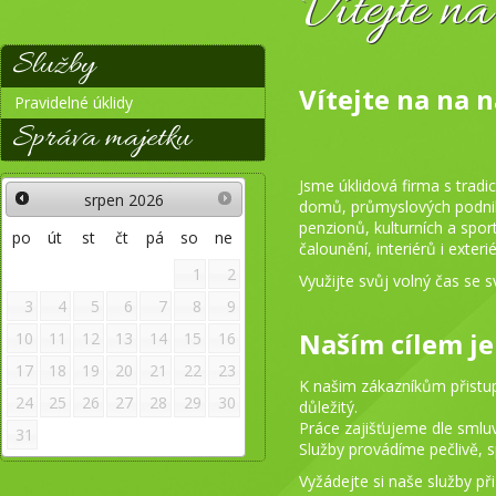
Vítejte n
Služby
Vítejte na na
Pravidelné úklidy
Správa majetku
Jsme úklidová firma s tradi
srpen
2026
domů, průmyslových podnik
penzionů, kulturních a sport
po
út
st
čt
pá
so
ne
čalounění, interiérů i exteri
1
2
Využijte svůj volný čas se 
3
4
5
6
7
8
9
Naším cílem je
10
11
12
13
14
15
16
17
18
19
20
21
22
23
K našim zákazníkům přistupu
24
25
26
27
28
29
30
důležitý.
Práce zajišťujeme dle smluv
31
Služby provádíme pečlivě, sp
Vyžádejte si naše služby př