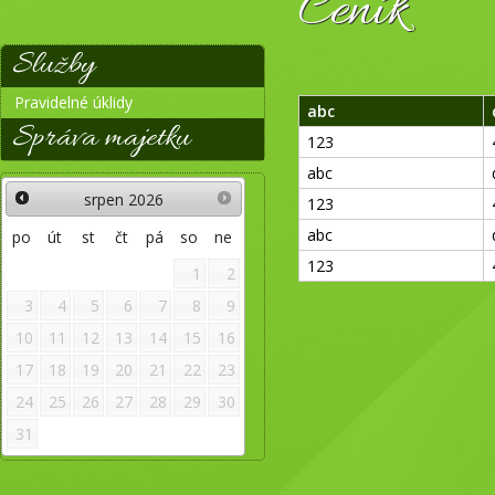
Ceník
Služby
Pravidelné úklidy
abc
Správa majetku
123
abc
srpen
2026
123
abc
po
út
st
čt
pá
so
ne
123
1
2
3
4
5
6
7
8
9
10
11
12
13
14
15
16
17
18
19
20
21
22
23
24
25
26
27
28
29
30
31